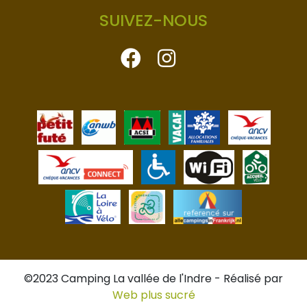
SUIVEZ-NOUS
©2023 Camping La vallée de l'Indre
-
Réalisé par
Web plus sucré