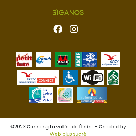
SÍGANOS
©2023 Camping La vallée de l'Indre
-
Created by
Web plus sucré